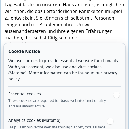
Tagesablaufes in unserem Haus anbieten, ermöglichen
wir ihnen, die dazu erforderlichen Fähigkeiten im Spiel
zu entwickeln. Sie können sich selbst mit Personen,
Dingen und mit Problemen ihrer Umwelt
auseinandersetzen und ihre eigenen Erfahrungen
machen, d.h. selbst tätig sein und
Selbstbildungsprozesse starten. Dadurch werden
Grundbausteine zur Vorbereitung auf die Schule und
Cookie Notice
das Leben gelegt.
We use cookies to provide essential website functionality.
With your consent, we also use analytics cookies
Die Super-Maxi-Stunde dient lediglich als zusätzliches
(Matomo). More information can be found in our
privacy
Angebot.
policy
.
Büchereibesuch
Essential cookies
Regelmäßig besuchen wir in Kleingruppen mit den
These cookies are required for basic website functionality
Kindergartenkindern die Deizisauer Bibliothek. Vor Ort
and are always active.
lesen wir Wunschbücher vor und leihen uns aus der
Bücherei unterschiedliche Sach-, Bilder-, und
Analytics cookies (Matomo)
Vorlesebücher aus.
Help us improve the website through anonymous usage