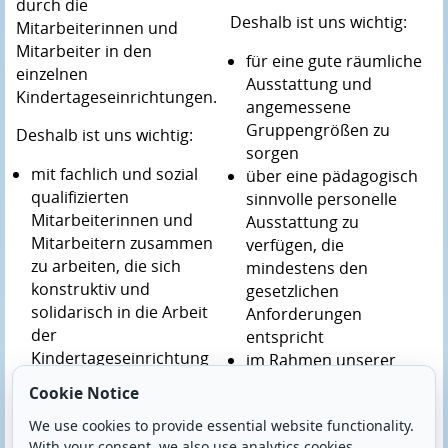
durch die
Deshalb ist uns wichtig:
Mitarbeiterinnen und
Mitarbeiter in den
für eine gute räumliche
einzelnen
Ausstattung und
Kindertageseinrichtungen.
angemessene
Gruppengrößen zu
Deshalb ist uns wichtig:
sorgen
mit fachlich und sozial
über eine pädagogisch
qualifizierten
sinnvolle personelle
Mitarbeiterinnen und
Ausstattung zu
Mitarbeitern zusammen
verfügen, die
zu arbeiten, die sich
mindestens den
konstruktiv und
gesetzlichen
solidarisch in die Arbeit
Anforderungen
der
entspricht
Kindertageseinrichtung
im Rahmen unserer
einbringen
Werte die
Cookie Notice
den Mitarbeiterinnen
Kindergartenarbeit an
und Mitarbeitern gute
We use cookies to provide essential website functionality.
gesellschaftliche
With your consent, we also use analytics cookies