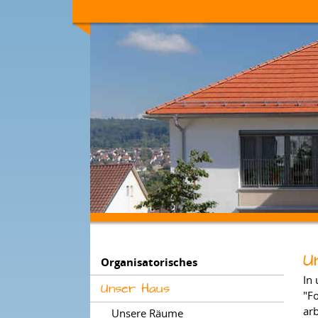
U
Organisatorisches
In
Unser Haus
"F
arb
Unsere Räume