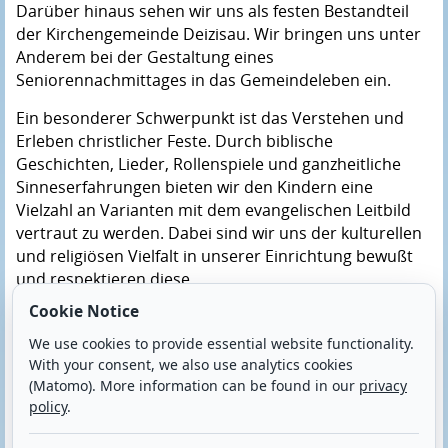
Darüber hinaus sehen wir uns als festen Bestandteil
der Kirchengemeinde Deizisau. Wir bringen uns unter
Anderem bei der Gestaltung eines
Seniorennachmittages in das Gemeindeleben ein.
Ein besonderer Schwerpunkt ist das Verstehen und
Erleben christlicher Feste. Durch biblische
Geschichten, Lieder, Rollenspiele und ganzheitliche
Sinneserfahrungen bieten wir den Kindern eine
Vielzahl an Varianten mit dem evangelischen Leitbild
vertraut zu werden. Dabei sind wir uns der kulturellen
und religiösen Vielfalt in unserer Einrichtung bewußt
und respektieren diese.
Cookie Notice
Bewegung im Kindergarten
We use cookies to provide essential website functionality.
"Bewegung ist das Tor zum Lernen"
With your consent, we also use analytics cookies
Dies ist ein zentraler Grundsatz unseres Alltags. Wir
(Matomo). More information can be found in our
privacy
haben einen anregenden Außenspielbereich und
policy
.
unser ganzheitliches Raumkonzept unterstützt die